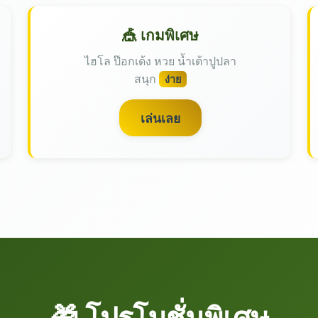
🎪 เกมพิเศษ
ไฮโล ป๊อกเด้ง หวย น้ำเต้าปูปลา
สนุก
ง่าย
เล่นเลย
🎁 โปรโมชั่นพิเศษ