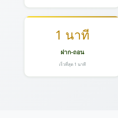
1 นาที
ฝาก-ถอน
เร็วที่สุด 1 นาที