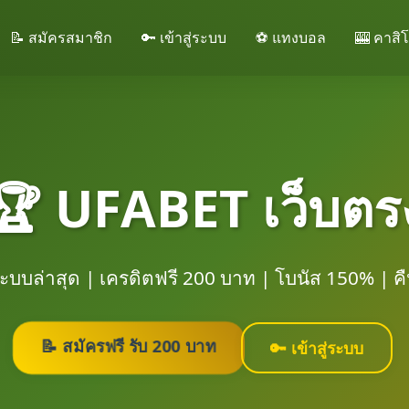
📝 สมัครสมาชิก
🔑 เข้าสู่ระบบ
⚽ แทงบอล
🎰 คาสิ
🏆 UFABET เว็บตร
่ระบบล่าสุด | เครดิตฟรี 200 บาท | โบนัส 150% | 
📝 สมัครฟรี รับ 200 บาท
🔑 เข้าสู่ระบบ