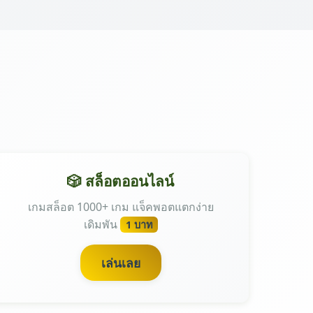
🎲 สล็อตออนไลน์
เกมสล็อต 1000+ เกม แจ็คพอตแตกง่าย
เดิมพัน
1 บาท
เล่นเลย