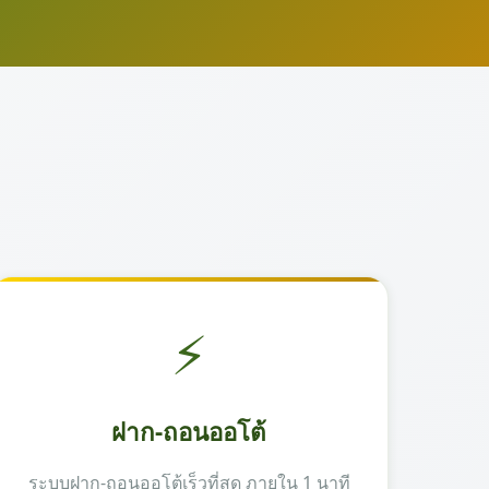
⚡
ฝาก-ถอนออโต้
ระบบฝาก-ถอนออโต้เร็วที่สุด ภายใน 1 นาที