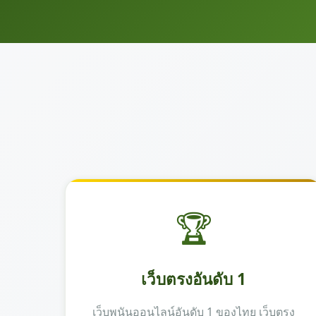
🏆
เว็บตรงอันดับ 1
เว็บพนันออนไลน์อันดับ 1 ของไทย เว็บตรง