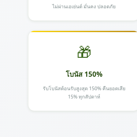
ไม่ผ่านเอเย่นต์ มั่นคง ปลอดภัย
🎁
โบนัส 150%
รับโบนัสต้อนรับสูงสุด 150% คืนยอดเสีย
15% ทุกสัปดาห์