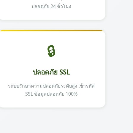
ปลอดภัย 24 ชั่วโมง
🔒
ปลอดภัย SSL
ระบบรักษาความปลอดภัยระดับสูง เข้ารหัส
SSL ข้อมูลปลอดภัย 100%